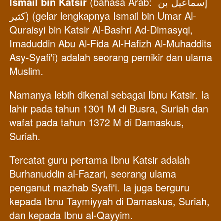
Ismail bin Katsir 
(bahasa Arab: إسماعيل بن 
كثير‎) (gelar lengkapnya Ismail bin Umar Al-
Quraisyi bin Katsir Al-Bashri Ad-Dimasyqi, 
Imaduddin Abu Al-Fida Al-Hafizh Al-Muhaddits 
Asy-Syafi'i) adalah seorang pemikir dan ulama 
Muslim. 
Namanya lebih dikenal sebagai Ibnu Katsir. Ia 
lahir pada tahun 1301 M di Busra, Suriah dan 
wafat pada tahun 1372 M di Damaskus, 
Suriah.
Tercatat guru pertama Ibnu Katsir adalah 
Burhanuddin al-Fazari, seorang ulama 
penganut mazhab Syafi'i. Ia juga berguru 
kepada Ibnu Taymiyyah di Damaskus, Suriah, 
dan kepada Ibnu al-Qayyim. 