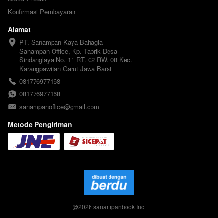
Konfirmasi Pembayaran
Alamat
PT. Sanampan Kaya Bahagia

Sanampan Office, Kp. Tabrik Desa 
Sindanglaya No. 11 RT. 02 RW. 08 Kec. 
Karangpawitan Garut Jawa Barat
081776977168
081776977168
sanampanoffice@gmail.com
Metode Pengiriman
@
2026
sanampanbook Inc.