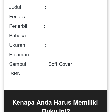
Judul                :   
Penulis             : 
Penerbit           : 
Bahasa            : 
Ukuran             : 
Halaman           : 
Sampul             : Soft Cover
ISBN                 : 
Kenapa Anda Harus Memiliki 
Buku Ini?