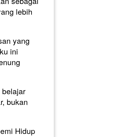
an sebagai 
ang lebih 
san yang 
u ini 
enung 
belajar 
r, bukan 
Demi Hidup 