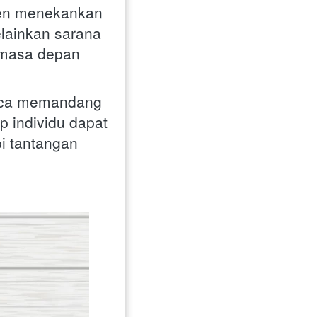
ten menekankan 
lainkan sarana 
masa depan 
baca memandang 
 individu dapat 
 tantangan 