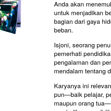
Anda akan menemuka
untuk menjadikan bel
bagian dari gaya hid
beban.
Isjoni, seorang penul
pemerhati pendidika
pengalaman dan pem
mendalam tentang du
Karyanya ini relevan
pun—baik pelajar, pe
maupun orang tua—y