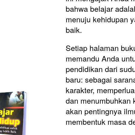
bahwa belajar adalah
menuju kehidupan ya
baik.
Setiap halaman buku 
memandu Anda untuk
pendidikan dari sud
baru: sebagai sara
karakter, memperlua
dan menumbuhkan k
akan pentingnya ilm
membentuk masa de