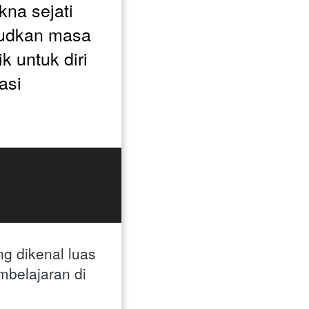
na sejati 
udkan masa 
 untuk diri 
si 
 dikenal luas 
belajaran di 