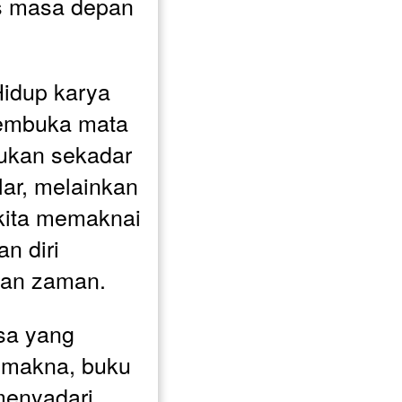
s masa depan 
idup karya 
membuka mata 
ukan sekadar 
lar, melainkan 
kita memaknai 
 diri 
an zaman. 
sa yang 
 makna, buku 
enyadari 