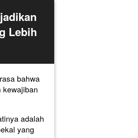
adikan 
 Lebih 
rasa bahwa 
 kewajiban 
 
atinya adalah 
kal yang 