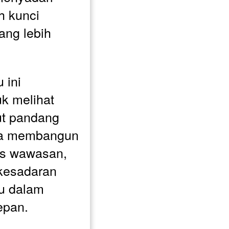
 kunci 
ng lebih 
ini 
 melihat 
ut pandang 
na membangun 
s wawasan, 
esadaran 
u dalam 
pan. 