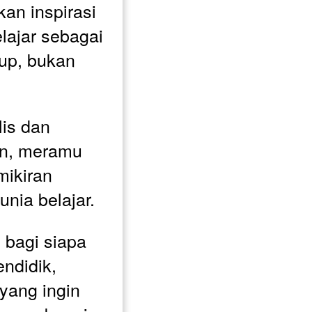
n inspirasi 
ajar sebagai 
up, bukan 
is dan 
n, meramu 
ikiran 
nia belajar. 
 bagi siapa 
ndidik, 
ang ingin 