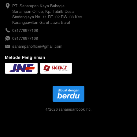
PT. Sanampan Kaya Bahagia

Sanampan Office, Kp. Tabrik Desa 
Sindanglaya No. 11 RT. 02 RW. 08 Kec. 
Karangpawitan Garut Jawa Barat
081776977168
081776977168
sanampanoffice@gmail.com
Metode Pengiriman
@
2026
sanampanbook Inc.