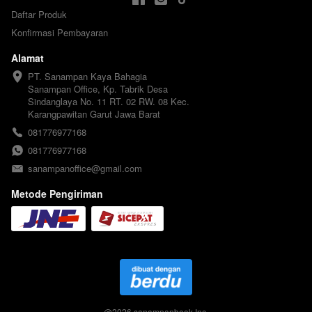
Daftar Produk
Konfirmasi Pembayaran
Alamat
PT. Sanampan Kaya Bahagia

Sanampan Office, Kp. Tabrik Desa 
Sindanglaya No. 11 RT. 02 RW. 08 Kec. 
Karangpawitan Garut Jawa Barat
081776977168
081776977168
sanampanoffice@gmail.com
Metode Pengiriman
@
2026
sanampanbook Inc.