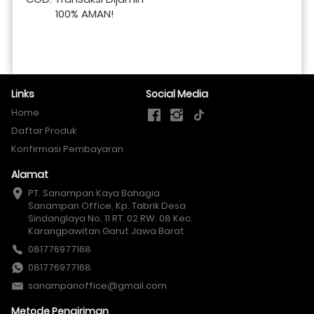
100% AMAN!
Links
Social Media
Home
Daftar Produk
Konfirmasi Pembayaran
Alamat
PT. Sanampan Kaya Bahagia

Sanampan Office, Kp. Tabrik Desa 
Sindanglaya No. 11 RT. 02 RW. 08 Kec. 
Karangpawitan Garut Jawa Barat
081776977168
081776977168
sanampanoffice@gmail.com
Metode Pengiriman