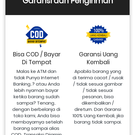
Garansi dan Pengiriman
Bisa COD / Bayar
Garansi Uang
Di Tempat
Kembali
Malas ke ATM dan 
Apabila barang yang 
tidak Punya Internet 
di terima cacat / rusak 
Banking..? atau Anda 
/ tidak sesuai gambar 
lebih nyaman bayar 
/ tidak sesuai 
ketika barang sudah 
pesanan, bisa 
sampai? Tenang.. 
dikembalikan / 
dengan berbelanja di 
direturn. Dan Garansi 
toko kami, Anda bisa 
100% Uang Kembali, jika 
membayarnya setelah 
barang tidak sampai.
barang sampai alias 
COD. Transaksi Dijamin 