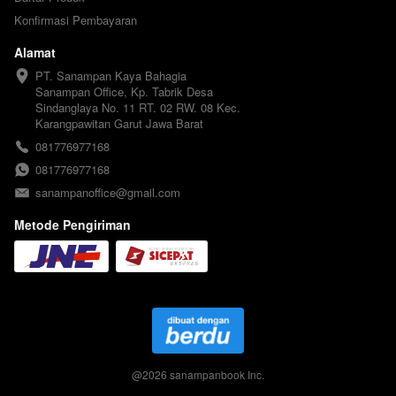
Konfirmasi Pembayaran
Alamat
PT. Sanampan Kaya Bahagia

Sanampan Office, Kp. Tabrik Desa 
Sindanglaya No. 11 RT. 02 RW. 08 Kec. 
Karangpawitan Garut Jawa Barat
081776977168
081776977168
sanampanoffice@gmail.com
Metode Pengiriman
@
2026
sanampanbook Inc.