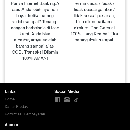
Punya Internet Banking..? 
terima cacat / rusak / 
atau Anda lebih nyaman 
tidak sesuai gambar / 
bayar ketika barang 
tidak sesuai pesanan, 
sudah sampai? Tenang.. 
bisa dikembalikan / 
dengan berbelanja di toko 
direturn. Dan Garansi 
kami, Anda bisa 
100% Uang Kembali, jika 
membayarnya setelah 
barang tidak sampai.
barang sampai alias 
COD. Transaksi Dijamin 
100% AMAN!
Links
Social Media
Home
Daftar Produk
Konfirmasi Pembayaran
Alamat