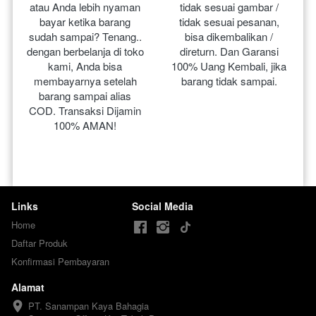
atau Anda lebih nyaman 
tidak sesuai gambar / 
bayar ketika barang 
tidak sesuai pesanan, 
sudah sampai? Tenang.. 
bisa dikembalikan / 
dengan berbelanja di toko 
direturn. Dan Garansi 
kami, Anda bisa 
100% Uang Kembali, jika 
membayarnya setelah 
barang tidak sampai.
barang sampai alias 
COD. Transaksi Dijamin 
100% AMAN!
Links
Social Media
Home
Daftar Produk
Konfirmasi Pembayaran
Alamat
PT. Sanampan Kaya Bahagia
