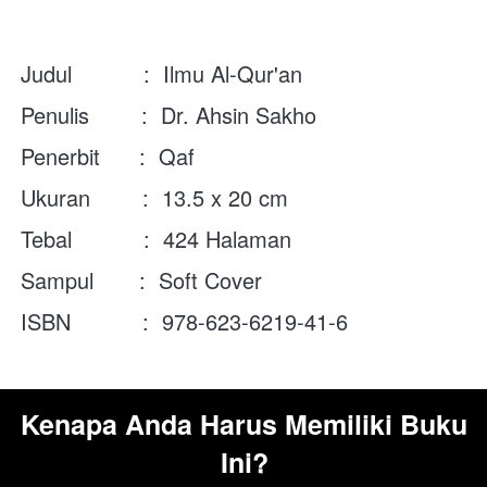
Judul           :  Ilmu Al-Qur'an
Penulis        :  Dr. Ahsin Sakho
Penerbit      :  Qaf
Ukuran        :  13.5 x 20 cm
Tebal           :  424 Halaman
Sampul       :  Soft Cover
ISBN           :  978-623-6219-41-6
Kenapa Anda Harus Memiliki Buku 
Ini?