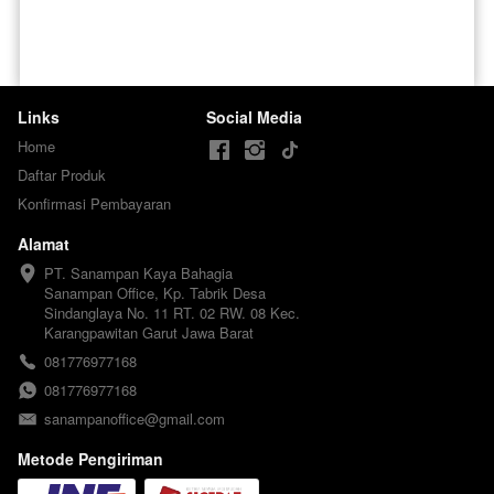
Links
Social Media
Home
Daftar Produk
Konfirmasi Pembayaran
Alamat
PT. Sanampan Kaya Bahagia

Sanampan Office, Kp. Tabrik Desa 
Sindanglaya No. 11 RT. 02 RW. 08 Kec. 
Karangpawitan Garut Jawa Barat
081776977168
081776977168
sanampanoffice@gmail.com
Metode Pengiriman