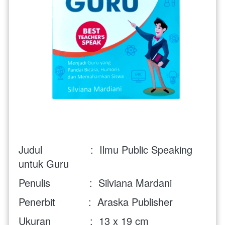
Judul                :  Ilmu Public Speaking 
untuk Guru
Penulis             :  Silviana Mardani
Penerbit           :  Araska Publisher
Ukuran             :  13 x 19 cm