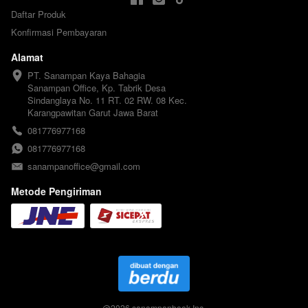
Daftar Produk
Konfirmasi Pembayaran
Alamat
PT. Sanampan Kaya Bahagia

Sanampan Office, Kp. Tabrik Desa 
Sindanglaya No. 11 RT. 02 RW. 08 Kec. 
Karangpawitan Garut Jawa Barat
081776977168
081776977168
sanampanoffice@gmail.com
Metode Pengiriman
@
2026
sanampanbook Inc.