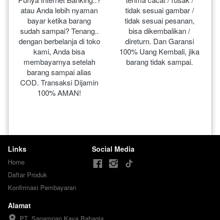
atau Anda lebih nyaman 
tidak sesuai gambar / 
bayar ketika barang 
tidak sesuai pesanan, 
sudah sampai? Tenang.. 
bisa dikembalikan / 
dengan berbelanja di toko 
direturn. Dan Garansi 
kami, Anda bisa 
100% Uang Kembali, jika 
membayarnya setelah 
barang tidak sampai.
barang sampai alias 
COD. Transaksi Dijamin 
100% AMAN!
Links
Social Media
Home
Daftar Produk
Konfirmasi Pembayaran
Alamat
PT. Sanampan Kaya Bahagia
