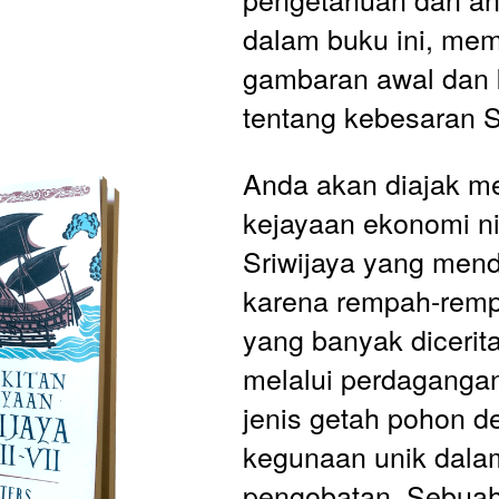
dalam buku ini, memb
gambaran awal dan 
tentang kebesaran S
Anda akan diajak men
kejayaan ekonomi ni
Sriwijaya yang mend
karena rempah-rempa
yang banyak dicerita
melalui perdagangan
jenis getah pohon d
kegunaan unik dalam
pengobatan. Sebuah