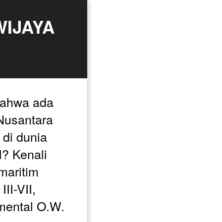
IJAYA 
ahwa ada 
Nusantara 
di dunia 
? Kenali 
maritim 
II-VII, 
ental O.W. 