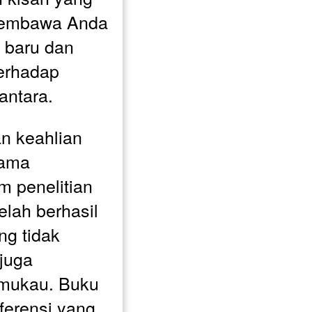
membawa Anda 
baru dan 
erhadap 
antara.
n keahlian 
ama 
 penelitian 
lah berhasil 
g tidak 
juga 
ukau. Buku 
ferensi yang 