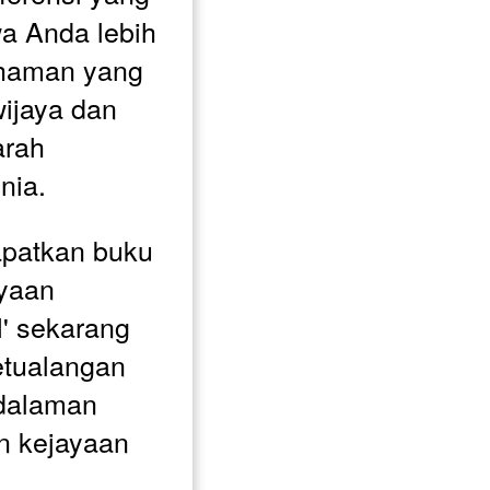
a Anda lebih 
haman yang 
ijaya dan 
rah 
nia.
patkan buku 
yaan 
I' sekarang 
etualangan 
dalaman 
n kejayaan 