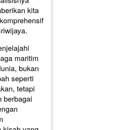
erikan kita 
komprehensif 
riwijaya.
jelajahi 
aga maritim 
unia, bukan 
h seperti 
kan, tetapi 
 berbagai 
engan 
 
 kisah yang 