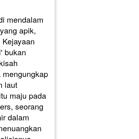
di mendalam 
yang apik, 
 Kejayaan 
I' bukan 
isah 
ga mengungkap 
laut 
tu maju pada 
rs, seorang 
ir dalam 
h menuangkan 
lisisnya 