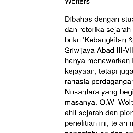
Wolters!
Dibahas dengan stu
dan retorika sejarah 
buku 'Kebangkitan &
Sriwijaya Abad III-VI
hanya menawarkan k
kejayaan, tetapi ju
rahasia perdagangan 
Nusantara yang begi
masanya. O.W. Wolte
ahli sejarah dan pion
penelitian ini, tela
pengetahuan dan ana