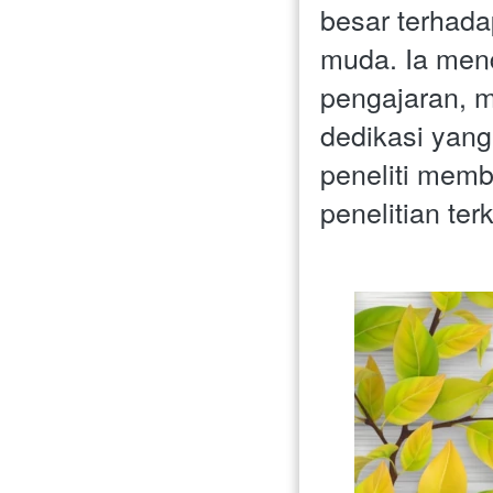
besar terhada
muda. Ia mend
pengajaran, m
dedikasi yang
peneliti memb
penelitian te