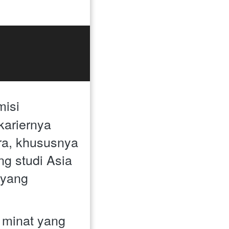
isi 
ariernya 
a, khususnya 
g studi Asia 
yang 
minat yang 