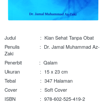
Judul                 :  Kian Sehat Tanpa Obat
Penulis              :  
Dr. Jamal Muhammad Az-
Zaki
Penerbit            :  Qalam
Ukuran              :  15 x 23 cm
Tebal                 :  347 Halaman
Cover                :  Soft Cover
ISBN                 :  978-602-525-419-2