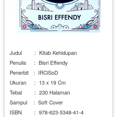
Judul        :  Kitab Kehidupan
Penulis     :  
Bisri Effendy
Penerbit   :  
IRCiSoD 
Ukuran     :  13 x 19 Cm 
Tebal        :  230 Halaman
Sampul    :  Soft Cover
ISBN        :  
978-623-5348-41-4