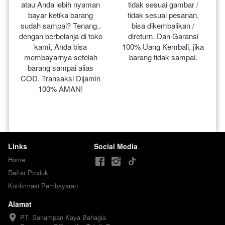
atau Anda lebih nyaman 
tidak sesuai gambar / 
bayar ketika barang 
tidak sesuai pesanan, 
sudah sampai? Tenang.. 
bisa dikembalikan / 
dengan berbelanja di toko 
direturn. Dan Garansi 
kami, Anda bisa 
100% Uang Kembali, jika 
membayarnya setelah 
barang tidak sampai.
barang sampai alias 
COD. Transaksi Dijamin 
100% AMAN!
Links
Social Media
Home
Daftar Produk
Konfirmasi Pembayaran
Alamat
PT. Sanampan Kaya Bahagia
