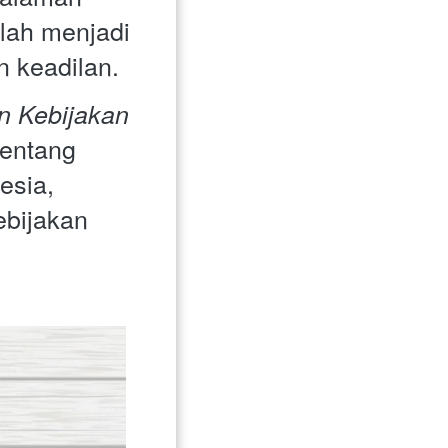
lah menjadi 
 keadilan.
 Kebijakan 
entang 
sia, 
bijakan 