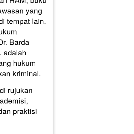
awasan yang 
i tempat lain.
Hukum 
r. Barda 
 adalah 
dang hukum 
kan kriminal.
di rujukan 
ademisi, 
n praktisi 
 