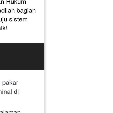
an Hukum 
dilah bagian 
ju sistem 
ik!
 pakar 
nal di 
alaman 