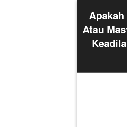
Apakah 
Atau Mas
Keadila