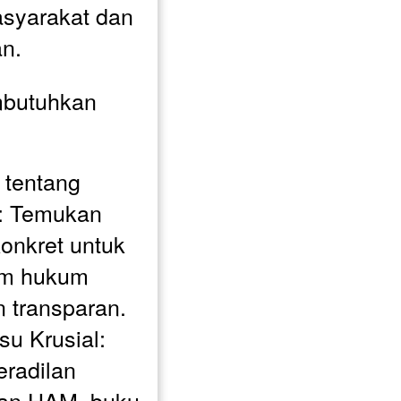
syarakat dan 
n.
butuhkan 
tentang 
 Temukan 
onkret untuk 
m hukum 
n transparan.
u Krusial: 
radilan 
an HAM, buku 