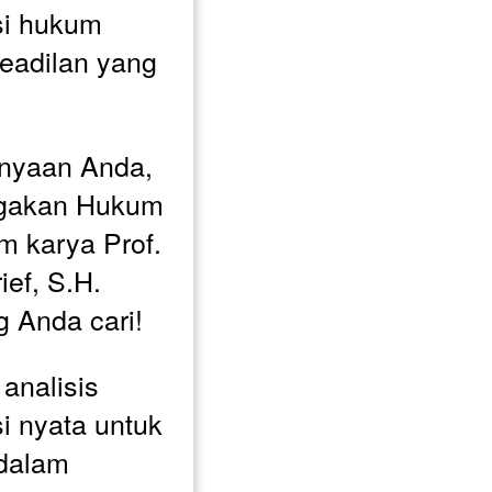
i hukum 
adilan yang 
anyaan Anda, 
gakan Hukum 
 karya Prof. 
ef, S.H. 
 Anda cari!
analisis 
 nyata untuk 
dalam 