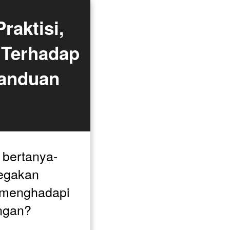
aktisi, 
Terhadap 
anduan 
 bertanya-
gakan 
 menghadapi 
ngan? 