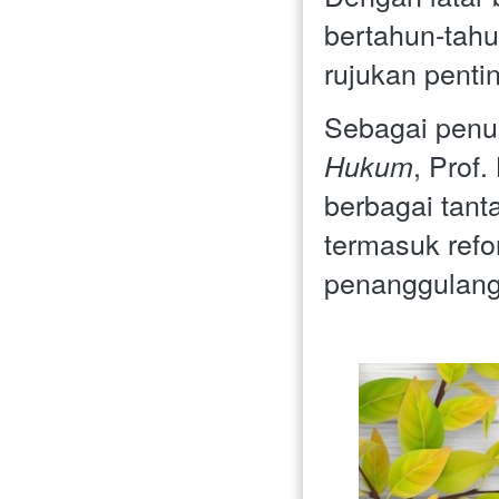
bertahun-tahun
rujukan penti
Sebagai penul
, Prof
Hukum
berbagai tant
termasuk refo
penanggulanga