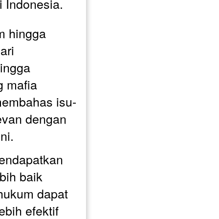
 Indonesia. 
m hingga 
ri 
ingga 
 mafia 
 membahas isu-
evan dengan 
ni.
endapatkan 
ih baik 
hukum dapat 
bih efektif 