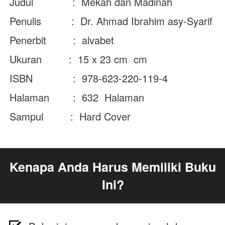
Judul             :  
Mekah dan Madinah
Penulis          :  
Dr. Ahmad Ibrahim asy-Syarif
Penerbit	     :  alvabet
Ukuran         :  1
5 x 23 cm
  cm
ISBN	     :  
978-623-220-119-4
Halaman	     :  
632
  Halaman
Sampul         :  Hard Cover
Kenapa Anda Harus Memiliki Buku 
Ini?