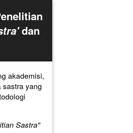
nelitian 
tra'
 dan 
g akademisi, 
a sastra yang 
odologi 
tian Sastra"