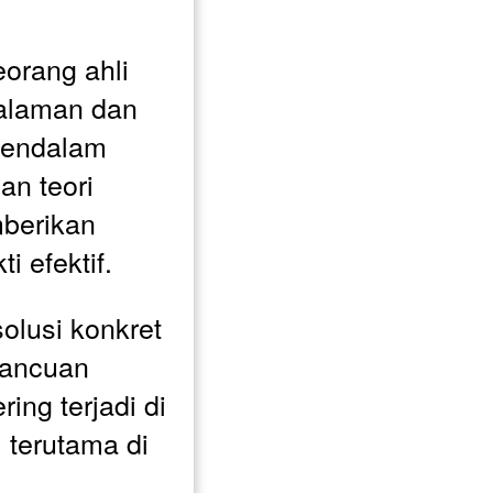
eorang ahli 
alaman dan 
endalam 
n teori 
berikan 
i efektif. 
lusi konkret 
ancuan 
ng terjadi di 
terutama di 