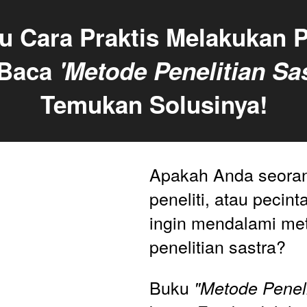
u Cara Praktis Melakukan Pe
Baca 
'Metode Penelitian Sas
Temukan Solusinya!
Apakah Anda seoran
peneliti, atau pecint
ingin mendalami met
penelitian sastra? 
Buku 
"Metode Peneli