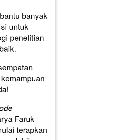
bantu banyak 
si untuk 
i penelitian 
baik.
sempatan 
n kemampuan 
da! 
ode 
arya Faruk 
ulai terapkan 