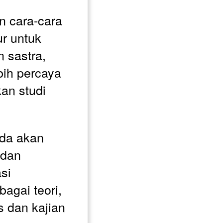
 cara-cara 
r untuk 
 sastra, 
ih percaya 
an studi 
da akan 
dan 
i 
agai teori, 
 dan kajian 