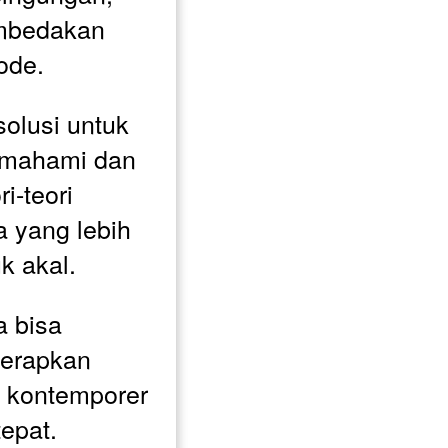
mbedakan 
ode. 
olusi untuk 
mahami dan 
-teori 
 yang lebih 
k akal.
 bisa 
rapkan 
a kontemporer 
epat. 