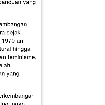
panduan yang 
kembangan 
ra sejak 
1970-an, 
tural hingga 
n feminisme, 
elah 
n yang 
perkembangan 
ingungan, 