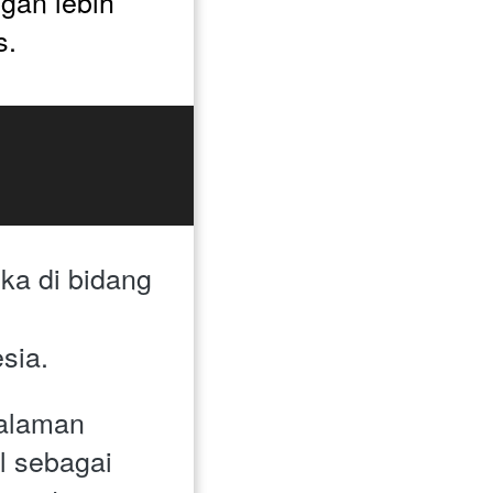
ngan lebih 
s.
ka di bidang 
sia. 
alaman 
 sebagai 