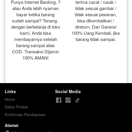
Punya Internet Banking..? 
terima cacat / rusak / 
atau Anda lebih nyaman 
tidak sesuai gambar / 
bayar ketika barang 
tidak sesuai pesanan, 
sudah sampai? Tenang.. 
bisa dikembalikan / 
dengan berbelanja di toko 
direturn. Dan Garansi 
kami, Anda bisa 
100% Uang Kembali, jika 
membayarnya setelah 
barang tidak sampai.
barang sampai alias 
COD. Transaksi Dijamin 
100% AMAN!
Links
Social Media
Home
Daftar Produk
Konfirmasi Pembayaran
Alamat