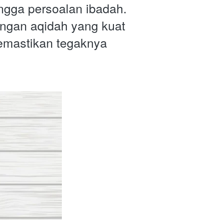
ngga persoalan ibadah. 
gan aqidah yang kuat 
emastikan tegaknya 