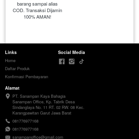
barang sampai alias 
COD. Transaksi Dijamin 
100% AMAN!
Links
Social Media
Home
Daftar Produk
Konfirmasi Pembayaran
Alamat
PT. Sanampan Kaya Bahagia

Sanampan Office, Kp. Tabrik Desa 
Sindanglaya No. 11 RT. 02 RW. 08 Kec. 
Karangpawitan Garut Jawa Barat
081776977168
081776977168
sanampanoffice@gmail.com