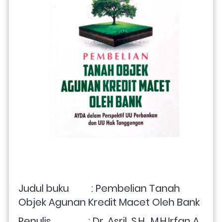
Judul buku         : Pembelian Tanah 
Objek Agunan Kredit Macet Oleh Bank
Penulis               : 
Dr. Asril, S.H., M.H.Irfan A., 