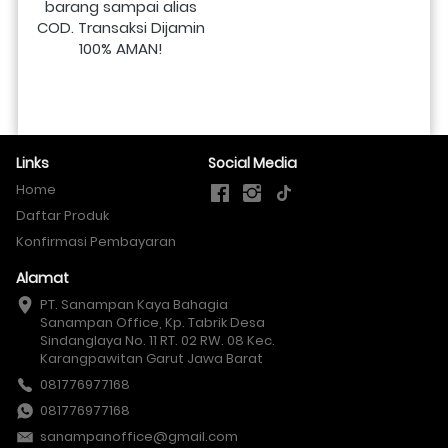
barang sampai alias 
COD. Transaksi Dijamin 
100% AMAN!
Links
Social Media
Home
Daftar Produk
Konfirmasi Pembayaran
Alamat
PT. Sanampan Kaya Bahagia

Sanampan Office, Kp. Tabrik Desa 
Sindanglaya No. 11 RT. 02 RW. 08 Kec. 
Karangpawitan Garut Jawa Barat
081776977168
081776977168
sanampanoffice@gmail.com