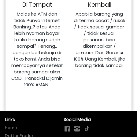
Di Tempat
Kembali
Malas ke ATM dan 
Apabila barang yang 
tidak Punya Internet 
di terima cacat / rusak 
Banking..? atau Anda 
/ tidak sesuai gambar 
lebih nyaman bayar 
/ tidak sesuai 
ketika barang sudah 
pesanan, bisa 
sampai? Tenang.. 
dikembalikan / 
dengan berbelanja di 
direturn. Dan Garansi 
toko kami, Anda bisa 
100% Uang Kembali, jika 
membayarnya setelah 
barang tidak sampai.
barang sampai alias 
COD. Transaksi Dijamin 
100% AMAN!
Links
Social Media
Home
Daftar Produk