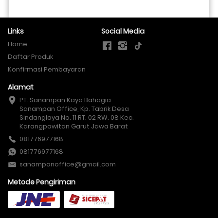
Links
Social Media
Home
Daftar Produk
Konfirmasi Pembayaran
Alamat
PT. Sanampan Kaya Bahagia

Sanampan Office, Kp. Tabrik Desa 
Sindanglaya No. 11 RT. 02 RW. 08 Kec. 
Karangpawitan Garut Jawa Barat
081776977168
081776977168
sanampanoffice@gmail.com
Metode Pengiriman