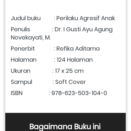
Judul buku         : Perilaku Agresif Anak 
Penulis               : Dr. I Gusti Ayu Agung 
Novekayati, M.
Penerbit             : Refika Aditama
Halaman            : 124 Halaman
Ukuran               : 17 x 25 cm 
Sampul              : Soft Cover
ISBN                  : 
978-623-503-104-0
Bagaimana Buku ini 