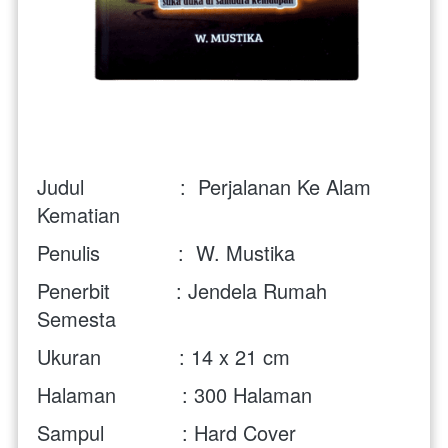
Judul                :  Perjalanan Ke Alam 
Kematian
Penulis             :  W. Mustika
Penerbit           : Jendela Rumah  
Semesta
Ukuran             : 14 x 21 cm
Halaman           : 300 Halaman
Sampul             : Hard Cover