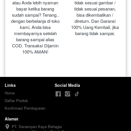
atau Anda lebih nyaman 
tidak sesuai gambar / 
bayar ketika barang 
tidak sesuai pesanan, 
sudah sampai? Tenang.. 
bisa dikembalikan / 
dengan berbelanja di toko 
direturn. Dan Garansi 
kami, Anda bisa 
100% Uang Kembali, jika 
membayarnya setelah 
barang tidak sampai.
barang sampai alias 
COD. Transaksi Dijamin 
100% AMAN!
Links
Social Media
Home
Daftar Produk
Konfirmasi Pembayaran
Alamat
PT. Sanampan Kaya Bahagia
