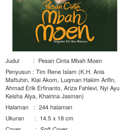
Judul        :  Pesan Cinta Mbah Moen
Penyusun : Tim Rene Islam (K.H. Anis 
Maftuhin, Kiai Akom, Luqman Hakim Arifin, 
Ahmad Erik Erfinanto, Ariza Fahlevi, Nyi Ayu 
Keisha Alya, Khairina Jasman) 
Halaman   :  244 halaman 
Ukuran      :  14.5 x 18 cm  
Cover        :  
Soft Cover