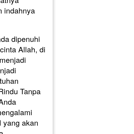
n indahnya 
da dipenuhi 
nta Allah, di 
menjadi 
jadi 
tuhan 
Rindu Tanpa 
Anda 
engalami 
l yang akan 
 