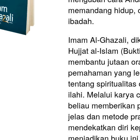
memandang hidup, ci
ibadah.
Imam Al-Ghazali, dik
Hujjat al-Islam (Bukti
membantu jutaan or
pemahaman yang leb
tentang spiritualitas 
ilahi. Melalui karya 
beliau memberikan 
jelas dan metode pra
mendekatkan diri kep
menjadikan buku ini