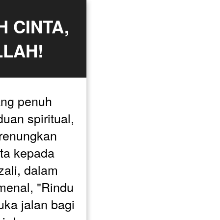
 CINTA, 
LLAH!
ng penuh 
an spiritual, 
renungkan 
nta kepada 
ali, dalam 
enal, "Rindu 
ka jalan bagi 