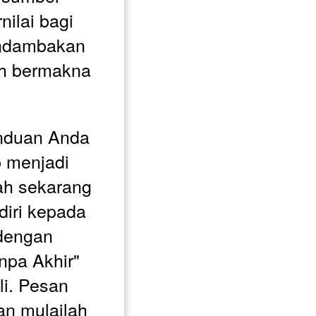
nilai bagi 
ndambakan 
h bermakna 
nduan Anda 
p menjadi 
ah sekarang 
iri kepada 
dengan 
pa Akhir" 
i. Pesan 
an mulailah 