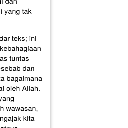
i dan 
i yang tak 
r teks; ini 
kebahagiaan 
s tuntas 
-sebab dan 
ta bagaimana 
i oleh Allah. 
yang 
h wawasan, 
gajak kita 
atnya 