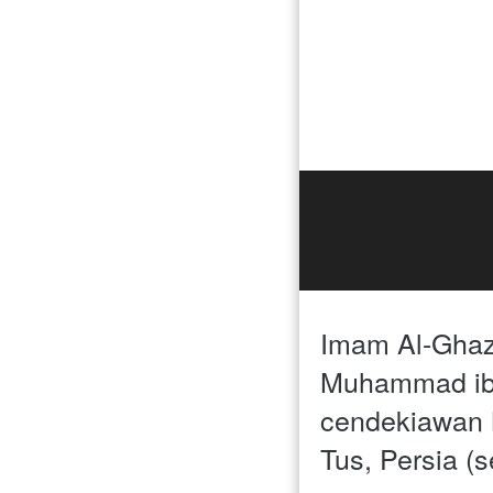
Imam Al-Ghaz
Muhammad ibn
cendekiawan M
Tus, Persia (s