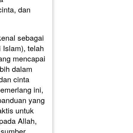
nta, dan 
enal sebagai 
 Islam), telah 
ang mencapai 
ih dalam 
dan cinta 
cemerlang ini, 
panduan yang 
ktis untuk 
ada Allah, 
 sumber 