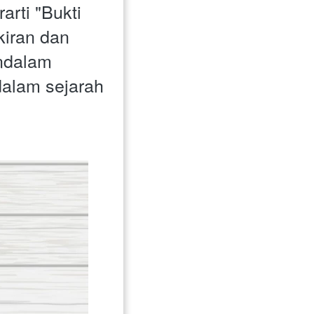
rti "Bukti 
iran dan 
ndalam 
alam sejarah 