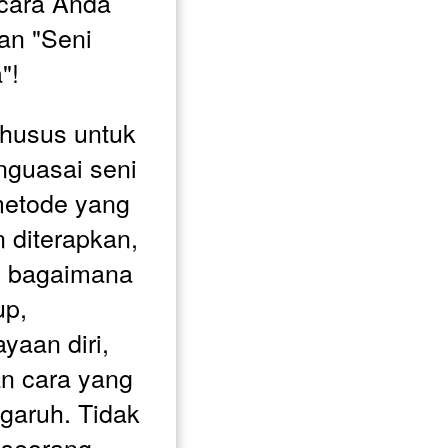
ara Anda 
n "Seni 
"!
husus untuk 
guasai seni 
etode yang 
diterapkan, 
n bagaimana 
p, 
aan diri, 
n cara yang 
aruh. Tidak 
seorang 