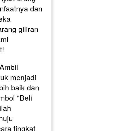
nfaatnya dan 
ka 
ang giliran 
mi 
t!
Ambil 
uk menjadi 
ih baik dan 
mbol "Beli 
lah 
uju 
ra tingkat 