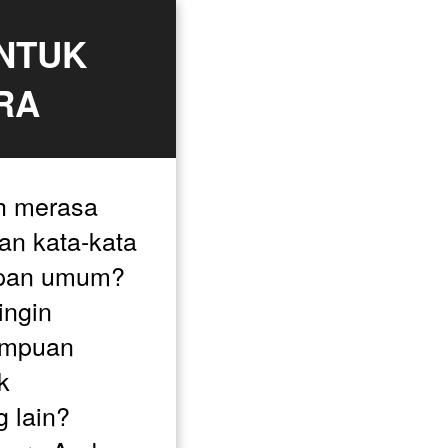
NTUK 
RA
 merasa 
n kata-kata 
epan umum? 
ngin 
mpuan 
 
lain? 