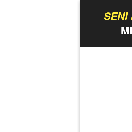
SENI
M