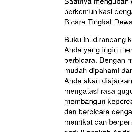
Saatnya mengubah c
berkomunikasi denga
Bicara Tingkat Dewa
Buku ini dirancang k
Anda yang ingin men
berbicara. Dengan m
mudah dipahami dan 
Anda akan diajarka
mengatasi rasa gugu
membangun kepercay
dan berbicara denga
memikat dan berpeng
peduli apakah Anda 