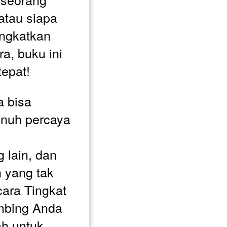
atau siapa 
ngkatkan 
, buku ini 
tepat!
 bisa 
nuh percaya 
lain, dan 
yang tak 
cara Tingkat 
bing Anda 
h untuk 