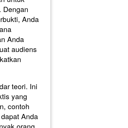
. Dengan 
rbukti, Anda 
ana 
n Anda 
at audiens 
katkan 
r teori. Ini 
tis yang 
n, contoh 
 dapat Anda 
nyak orang 