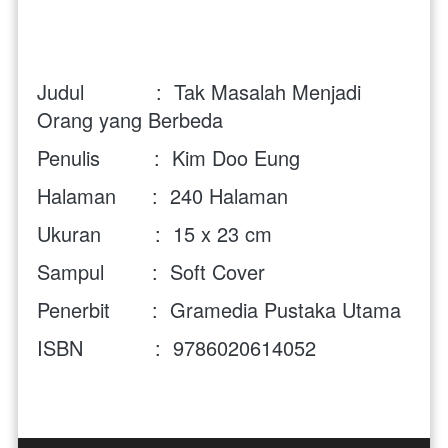
Judul            : 
 Tak Masalah Menjadi 
Orang yang Berbeda 
Penulis         :  Kim Doo Eung
Halaman      :  240
Halaman
Ukuran         :  
15 x 23 cm
Sampul        :  Soft Cover
Penerbit       :  
Gramedia Pustaka Utama 
ISBN            :
9786020614052