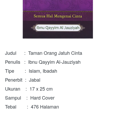
Judul      :  Taman Orang Jatuh Cinta
Penulis   :  Ibnu Qayyim Al-Jauziyah
Tipe        :  Islam, Ibadah
Penerbit  :  Jabal
Ukuran    :  17 x 25 cm
Sampul    :  Hard Cover
Tebal        :  476 Halaman