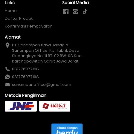
Links
Social Media
Home
Daftar Produk
Konfirmasi Pembayaran
Alamat
PT. Sanampan Kaya Bahagia

Sanampan Office, Kp. Tabrik Desa 
Sindanglaya No. 11 RT. 02 RW. 08 Kec. 
Karangpawitan Garut Jawa Barat
081776977168
081776977168
sanampanoffice@gmail.com
Metode Pengiriman