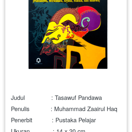
Judul               : Tasawuf Pandawa
Penulis            : Muhammad Zaairul Haq
Penerbit           : Pustaka Pelajar
Ukuran             : 14 x 20 cm