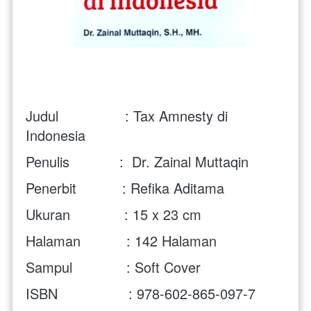
Judul                : Tax Amnesty di 
Indonesia
Penulis            :  Dr. Zainal Muttaqin
Penerbit           : Refika Aditama
Ukuran             : 15 x 23 cm
Halaman           : 142 Halaman
Sampul             : Soft Cover
ISBN                 : 978-602-865-097-7