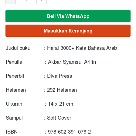
Beli Via WhatsApp
`
Masukkan Keranjang
`
Judul buku         : Hafal 3000+ Kata Bahasa Arab
Penulis               : Akbar Syamsul Arifin
Penerbit             : Diva Press
Halaman            : 292 Halaman
Ukuran               : 14 x 21 cm 
Sampul              : Soft Cover
ISBN                  : 978-602-391-076-2