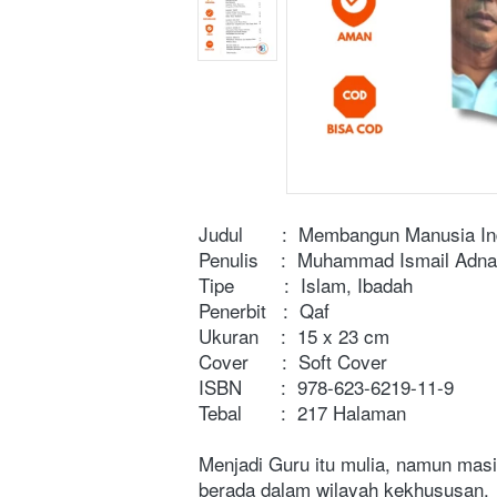
Judul       :  Membangun Manusia I
Penulis    :  Muhammad Ismail Adn
Tipe         :  Islam, Ibadah
Penerbit   :  Qaf
Ukuran    :  15 x 23 cm
Cover      :  Soft Cover
ISBN       :  978-623-6219-11-9
Tebal       :  217 Halaman
Menjadi Guru itu mulia, namun mas
berada dalam wilayah kekhususan. 