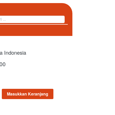
 ...
 Indonesia
00
Masukkan Keranjang
`