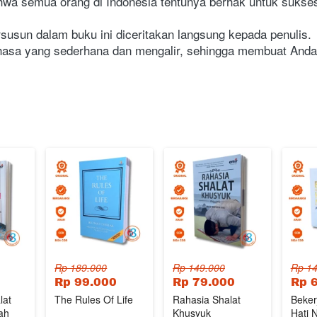
hwa semua orang di Indonesia tentunya berhak untuk sukses 
usun dalam buku ini diceritakan langsung kepada penulis.
bahasa yang sederhana dan mengalir, sehingga membuat A
Rp 189.000
Rp 149.000
Rp 14
Rp 99.000
Rp 79.000
Rp 
lat
The Rules Of Life
Rahasia Shalat
Beker
ah
Khusyuk
Hati 