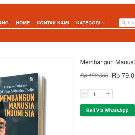
Cari
ANG
HOME
KONTAK KAMI
KATEGORI
Membangun Manusia
Rp 79.0
Rp 159.000
Beli Via WhatsApp
`