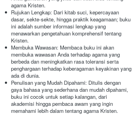
agama Kristen.
Rujukan Lengkap: Dari kitab suci, kepercayaan 
dasar, sekte-sekte, hingga praktik keagamaan; buku 
ini adalah sumber informasi lengkap yang 
menawarkan pengetahuan komprehensif tentang 
Kristen.
Membuka Wawasan: Membaca buku ini akan 
membuka wawasan Anda terhadap agama yang 
berbeda dan meningkatkan rasa toleransi serta 
penghargaan terhadap keberagaman keyakinan yang 
ada di dunia.
Penulisan yang Mudah Dipahami: Ditulis dengan 
gaya bahasa yang sederhana dan mudah dipahami, 
buku ini cocok untuk setiap kalangan, dari 
akademisi hingga pembaca awam yang ingin 
memahami lebih dalam tentang agama Kristen.