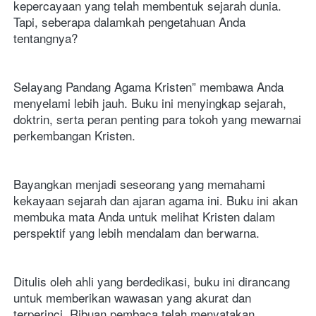
kepercayaan yang telah membentuk sejarah dunia. 
Tapi, seberapa dalamkah pengetahuan Anda 
tentangnya?
Selayang Pandang Agama Kristen” membawa Anda 
menyelami lebih jauh. Buku ini menyingkap sejarah, 
doktrin, serta peran penting para tokoh yang mewarnai 
perkembangan Kristen.
Bayangkan menjadi seseorang yang memahami 
kekayaan sejarah dan ajaran agama ini. Buku ini akan 
membuka mata Anda untuk melihat Kristen dalam 
perspektif yang lebih mendalam dan berwarna.
Ditulis oleh ahli yang berdedikasi, buku ini dirancang 
untuk memberikan wawasan yang akurat dan 
terperinci. Ribuan pembaca telah menyatakan 