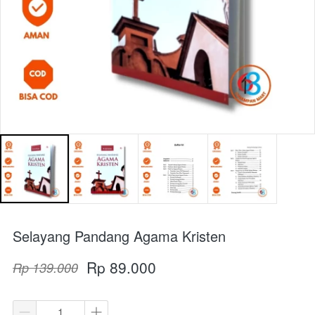
Selayang Pandang Agama Kristen
Rp 89.000
Rp 139.000