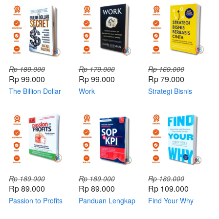
Rp 189.000
Rp 179.000
Rp 169.000
Rp 99.000
Rp 99.000
Rp 79.000
The Billion Dollar
Work
Strategi Bisnis
Secret
Berbasis Cinta
Rp 189.000
Rp 189.000
Rp 189.000
Rp 89.000
Rp 89.000
Rp 109.000
Passion to Profits
Panduan Lengkap
Find Your Why
Menyusun SOP &
KPI