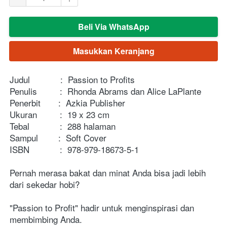
Beli Via WhatsApp
`
Masukkan Keranjang
`
Judul            :  Passion to Profits
Penulis         :  Rhonda Abrams dan Alice LaPlante 
Penerbit       :  Azkia Publisher
Ukuran         :  19 x 23 cm
Tebal            :  288 halaman
Sampul        :  Soft Cover
ISBN            :  978-979-18673-5-1 
Pernah merasa bakat dan minat Anda bisa jadi lebih 
dari sekedar hobi?
"Passion to Profit" hadir untuk menginspirasi dan 
membimbing Anda. 